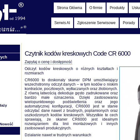
Strona Główna
O firmie
Produkty
Usłu
Serwis AI
Zgłoszenie Serwisowe
Porady
Czytnik kodów kreskowych Code CR 6000
wych
Zapytaj o cenę i dostępność
Odczyt kodów kreskowych o różnych kształtach i
rozmiarach
CR6000 to doskonały skaner DPM umożliwiający
wszechstronny odczyt danych – w tym kodów o niskim
kontraście, pocztowych, wytłaczanych oraz żłobionych.
Z równą łatwością dekoduje gęsto zadrukowane oraz
bardzo małe oznaczenia. Dzięki zastosowaniu
wielopunktowego podświetlenia oraz jego
daży
automatycznej konfiguracji, CR6000 jest w stanie
odczytać dane nawet z brudnych, poplamionych oraz
uszkodzonych kodów kreskowych. Wszystkie te cech
sprawiają, że skaner CR6000 jest idealnym
rozwiązaniem dla linii montażowych i innych
Nowość
zastosowań produkcyjnych.
Działanie nawet w trudnych warunkach