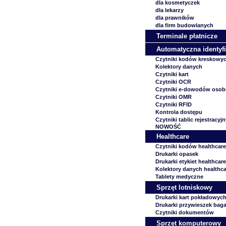
dla kosmetyczek
dla lekarzy
dla prawników
dla firm budowlanych
Terminale płatnicze
Automatyczna identyfi
Czytniki kodów kreskowy
Kolektory danych
Czytniki kart
Czytniki OCR
Czytniki e-dowodów osob
Czytniki OMR
Czytniki RFID
Kontrola dostępu
Czytniki tablic rejestracyj
NOWOŚĆ
Healthcare
Czytniki kodów healthcare
Drukarki opasek
Drukarki etykiet healthcare
Kolektory danych healthca
Tablety medyczne
Sprzęt lotniskowy
Drukarki kart pokładowyc
Drukarki przywieszek ba
Czytniki dokumentów
Sprzęt komputerowy