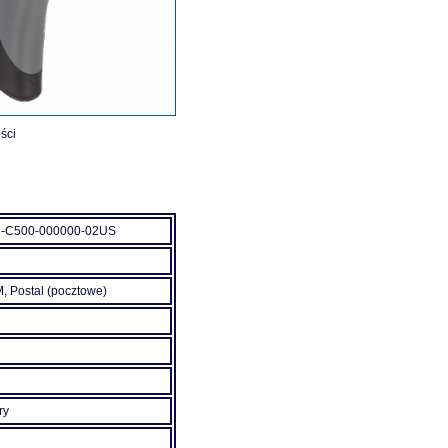
ści
-C500-000000-02US
, Postal (pocztowe)
ry