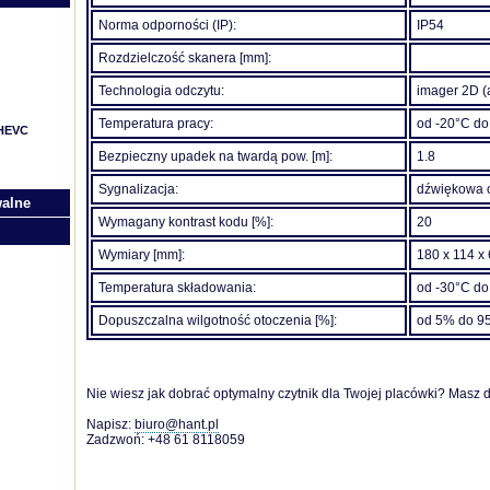
Norma odporności (IP):
IP54
Rozdzielczość skanera [mm]:
Technologia odczytu:
imager 2D (
Temperatura pracy:
od -20°C do
/HEVC
Bezpieczny upadek na twardą pow. [m]:
1.8
Sygnalizacja:
dźwiękowa o
walne
Wymagany kontrast kodu [%]:
20
Wymiary [mm]:
180 x 114 x
Temperatura składowania:
od -30°C do
Dopuszczalna wilgotność otoczenia [%]:
od 5% do 9
Nie wiesz jak dobrać optymalny czytnik dla Twojej placówki? Masz
Napisz:
biuro@hant.pl
Zadzwoń: +48 61 8118059