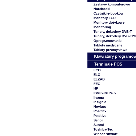
Zestawy komputerowe
Notebooki
Czytniki e-booków
Monitory LCD
Monitory dotykowe
Monitoring
Tunery, dekodery DVB-T
Tunery, dekodery DVB-T2
Oprogramowanie
Tablety medyczne
Tablety przemysłowe
Klawiatury programo
Terminale POS
ECO
ELO
ELZAB
FEC
HP
IBM Sure POS
Iiyama
Insignia
Novitus
Posiflex
Positive
Senor
Sunmi
Toshiba-Tec
Wincor Nixdorf