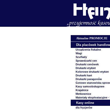
Aktualne PROMOCJE
Dla placówek handlo
Urządzenia fiskalne
Wagi
Szuflady
Sprawdzarki cen
Drukarki cenówek
Drukarki etykiet
Kolorowe drukarki etykiet
Drukarki kart
Drukarki paragonów
Gotowe stanowiska sprze
Kasy samoobsługowe
Krajalnice
Metkownice
Materiały eksploatacyjne -
Kasy online
dla fryzjerów