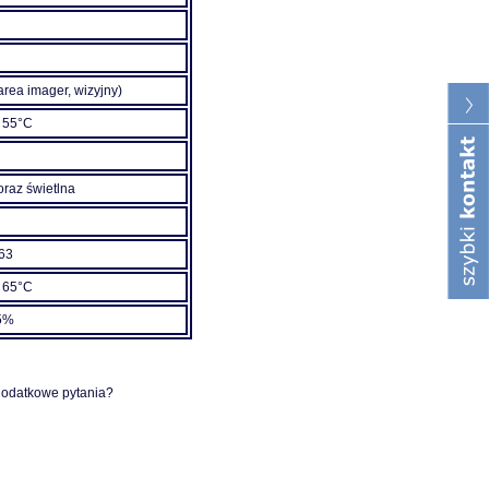
area imager, wizyjny)
 55°C
raz świetlna
 63
 65°C
5%
 dodatkowe pytania?