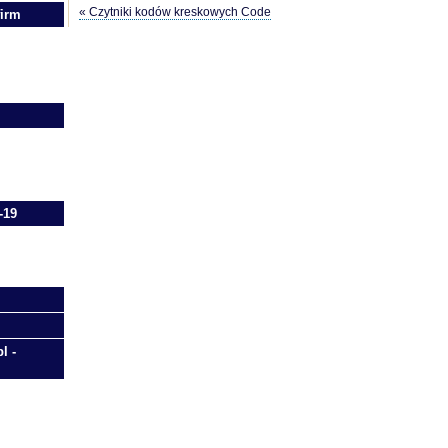
« Czytniki kodów kreskowych Code
firm
-19
l -