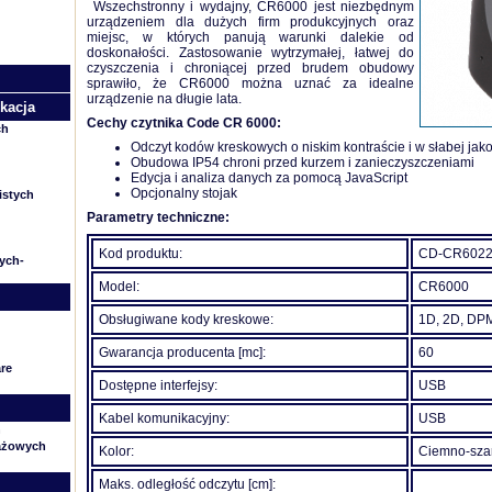
Wszechstronny i wydajny, CR6000 jest niezbędnym
urządzeniem dla dużych firm produkcyjnych oraz
miejsc, w których panują warunki dalekie od
doskonałości. Zastosowanie wytrzymałej, łatwej do
czyszczenia i chroniącej przed brudem obudowy
sprawiło, że CR6000 można uznać za idealne
urządzenie na długie lata.
kacja
Cechy czytnika Code CR 6000:
ch
Odczyt kodów kreskowych o niskim kontraście i w słabej jako
Obudowa IP54 chroni przed kurzem i zanieczyszczeniami
Edycja i analiza danych za pomocą JavaScript
Opcjonalny stojak
istych
Parametry techniczne:
Kod produktu:
CD-CR6022
nych-
Model:
CR6000
Obsługiwane kody kreskowe:
1D, 2D, DPM
Gwarancja producenta [mc]:
60
re
Dostępne interfejsy:
USB
Kabel komunikacyjny:
USB
h
gażowych
Kolor:
Ciemno-sza
Maks. odległość odczytu [cm]: