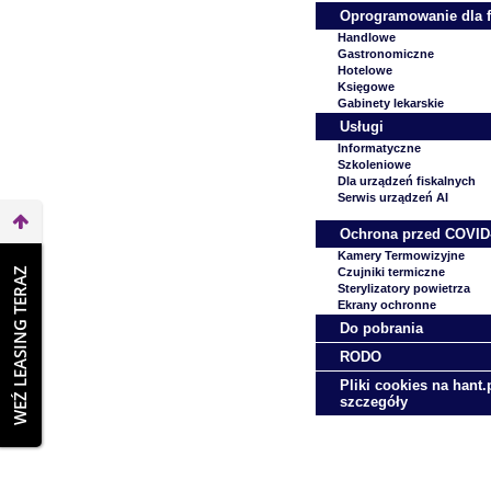
Oprogramowanie dla 
Handlowe
Gastronomiczne
Hotelowe
Księgowe
Gabinety lekarskie
Usługi
Informatyczne
Szkoleniowe
Dla urządzeń fiskalnych
Serwis urządzeń AI
Ochrona przed COVID
Kamery Termowizyjne
WEŹ LEASING TERAZ
Czujniki termiczne
Sterylizatory powietrza
Ekrany ochronne
Do pobrania
RODO
Pliki cookies na hant.p
szczegóły