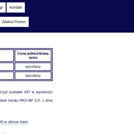
gi
Kontakt
Zdalna Pomoc
Cena jednostkowa
netto
wycofany
wycofany
liczyć podatek VAT w wysokości
abeli banku PKO BP S.A. z dnia
S w ofercie Hant