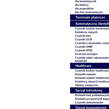
dla kosmetyczek
dla lekarzy
dla prawników
dla firm budowlanych
Terminale płatnicze
Automatyczna identyfi
Czytniki kodów kreskowy
Kolektory danych
Czytniki kart
Czytniki OCR
Czytniki e-dowodów osob
Czytniki OMR
Czytniki RFID
Kontrola dostępu
Czytniki tablic rejestracyj
NOWOŚĆ
Healthcare
Czytniki kodów healthcare
Drukarki opasek
Drukarki etykiet healthcare
Kolektory danych healthca
Tablety medyczne
Sprzęt lotniskowy
Drukarki kart pokładowyc
Drukarki przywieszek ba
Czytniki dokumentów
Sprzęt komputerowy