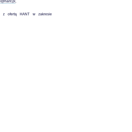
y@hant.pl
,
ę z ofertą HANT w zakresie