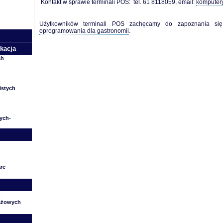
Kontakt w sprawie terminali POS: tel. 61 8118059, email:
komputer
Użytkowników terminali POS zachęcamy do zapoznania si
oprogramowania dla gastronomii
.
kacja
ch
istych
nych-
re
h
gażowych