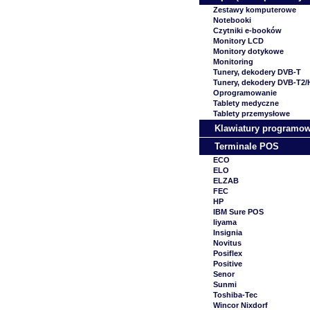
Zestawy komputerowe
Notebooki
Czytniki e-booków
Monitory LCD
Monitory dotykowe
Monitoring
Tunery, dekodery DVB-T
Tunery, dekodery DVB-T2
Oprogramowanie
Tablety medyczne
Tablety przemysłowe
Klawiatury programo
Terminale POS
ECO
ELO
ELZAB
FEC
HP
IBM Sure POS
Iiyama
Insignia
Novitus
Posiflex
Positive
Senor
Sunmi
Toshiba-Tec
Wincor Nixdorf