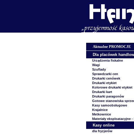
Aktualne PROMOCJE
Dla placówek handlo
Urządzenia fiskalne
Wagi
Szuflady
Sprawdzarki cen
Drukarki cenówek
Drukarki etykiet
Kolorowe drukarki etykiet
Drukarki kart
Drukarki paragonów
Gotowe stanowiska sprze
Kasy samoobsługowe
Krajalnice
Metkownice
Materiały eksploatacyjne -
Kasy online
dla fryzjerów