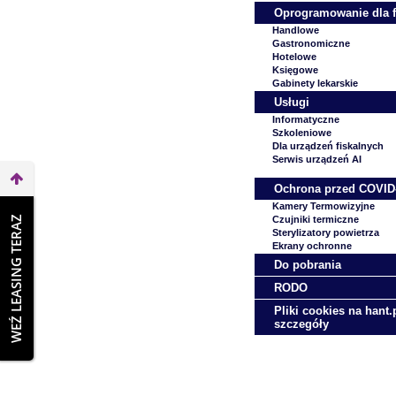
Oprogramowanie dla 
Handlowe
Gastronomiczne
Hotelowe
Księgowe
Gabinety lekarskie
Usługi
Informatyczne
Szkoleniowe
Dla urządzeń fiskalnych
Serwis urządzeń AI
Ochrona przed COVID
Kamery Termowizyjne
WEŹ LEASING TERAZ
Czujniki termiczne
Sterylizatory powietrza
Ekrany ochronne
Do pobrania
RODO
Pliki cookies na hant.p
szczegóły