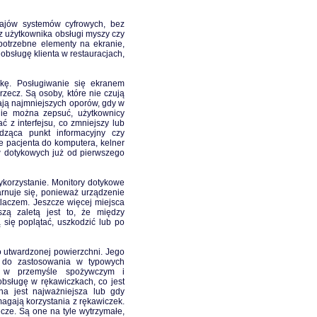
zajów systemów cyfrowych, bez
z użytkownika obsługi myszy czy
potrzebne elementy na ekranie,
bsługę klienta w restauracjach,
ękę. Posługiwanie się ekranem
rzecz. Są osoby, które nie czują
mają najmniejszych oporów, gdy w
nie można zepsuć, użytkownicy
ć z interfejsu, co zmniejszy lub
dząca punkt informacyjny czy
e pacjenta do komputera, kelner
 dotykowych już od pierwszego
wykorzystanie. Monitory dotykowe
marnuje się, ponieważ urządzenie
tlaczem. Jeszcze więcej miejsca
zą zaletą jest to, że między
się poplątać, uszkodzić lub po
o utwardzonej powierzchni. Jego
ę do zastosowania w typowych
az w przemyśle spożywczym i
obsługę w rękawiczkach, co jest
na jest najważniejsza lub gdy
agają korzystania z rękawiczek.
ecze. Są one na tyle wytrzymałe,