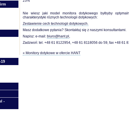
23%
firm
Nie wiesz jaki model monitora dotykowego byłbyby optymal
charakterystyki róznych technologii dotykowych:
Zestawienie cech technologii dotykowych.
Masz dodatkowe pytania? Skontaktuj się z naszymi konsultantami.
Napisz: e-mail:
biuro@hant.pl
,
Zadzwoń: tel. +48 61 8122954, +48 61 8118056 do 59, fax +48 61 
« Monitory dotykowe w ofercie HANT
-19
l -