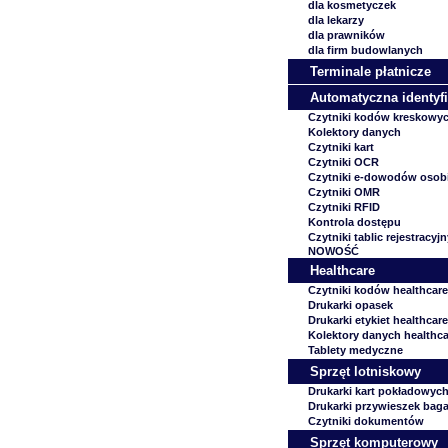
dla kosmetyczek
dla lekarzy
dla prawników
dla firm budowlanych
Terminale płatnicze
Automatyczna identyfi
Czytniki kodów kreskowy
Kolektory danych
Czytniki kart
Czytniki OCR
Czytniki e-dowodów osob
Czytniki OMR
Czytniki RFID
Kontrola dostępu
Czytniki tablic rejestracyj
NOWOŚĆ
Healthcare
Czytniki kodów healthcare
Drukarki opasek
Drukarki etykiet healthcare
Kolektory danych healthca
Tablety medyczne
Sprzęt lotniskowy
Drukarki kart pokładowyc
Drukarki przywieszek ba
Czytniki dokumentów
Sprzęt komputerowy