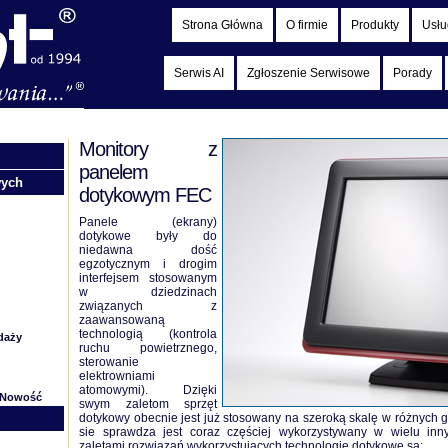
Strona Główna
O firmie
Produkty
Usłu
Serwis AI
Zgłoszenie Serwisowe
Porady
Monitory z
panelem
wych
dotykowym FEC
Panele (ekrany)
dotykowe były do
niedawna dość
egzotycznym i drogim
interfejsem stosowanym
w dziedzinach
związanych z
zaawansowaną
technologią (kontrola
daży
ruchu powietrznego,
sterowanie
elektrowniami
atomowymi). Dzięki
Nowość
swym zaletom sprzęt
dotykowy obecnie jest już stosowany na szeroką skalę w różnych 
sie sprawdza jest coraz częściej wykorzystywany w wielu inn
zaletami rozwiązań wykorzystujących technologie dotykowe są: