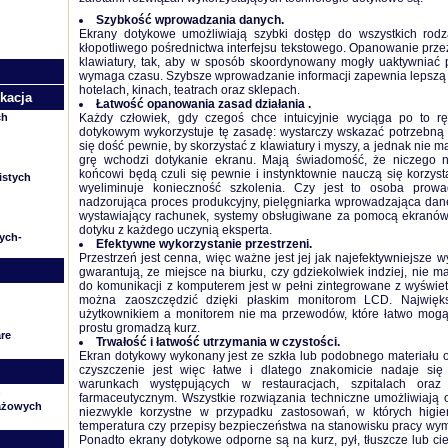
Szybkość
wprowadzania danych
.
Ekrany dotykowe
umożliwiają
szybki dostęp do wszystkich rod
kłopotliwego pośrednictwa interfejsu tekstowego. Opanowanie prze
klawiatury, tak, aby w sposób skoordynowany mogły uaktywniać 
wymaga czasu. Szybsze wprowadzanie informacji zapewnia lepszą o
hotelach, kinach, teatrach oraz sklepach.
kacja
Łatwość opanowania zasad działania
.
ch
Każdy człowiek, gdy czegoś chce intuicyjnie wyciąga po to r
dotykowym
wykorzystuje tę zasadę
: wystarczy wskazać potrzebną 
się dość pewnie, by skorzystać z klawiatury i myszy, a jednak nie 
grę wchodzi dotykanie ekranu. Mają świadomość, że niczego 
końcowi będą czuli się pewnie i instynktownie nauczą się korzysta
istych
wyeliminuje konieczność szkolenia. Czy jest to osoba prowa
nadzorująca proces produkcyjny, pielęgniarka wprowadzająca dan
wystawiający rachunek, systemy obsługiwane za pomocą ekranów
dotyku z każdego uczynią eksperta.
nych-
Efektywne wykorzystanie przestrzeni
.
Przestrzeń jest cenna, więc ważne jest jej jak najefektywniejsze 
gwarantują, ze miejsce na biurku, czy gdziekolwiek indziej, nie 
do komunikacji z komputerem jest w pełni zintegrowane z wyświe
można zaoszczędzić dzięki płaskim monitorom LCD. Najwięks
użytkownikiem a monitorem nie ma przewodów, które łatwo mogą 
prostu gromadzą kurz.
re
Trwałość
i łatwość utrzymania w czystości.
Ekran dotykowy wykonany jest ze szkła lub podobnego materiału 
czyszczenie jest więc łatwe i dlatego znakomicie nadaje si
warunkach występujących w restauracjach, szpitalach or
h
farmaceutycznym. Wszystkie rozwiązania techniczne umożliwiają 
gażowych
niezwykle korzystne w przypadku zastosowań, w których higie
temperatura czy przepisy bezpieczeństwa na stanowisku pracy wym
Ponadto ekrany dotykowe odporne są na kurz, pył, tłuszcze lub ci