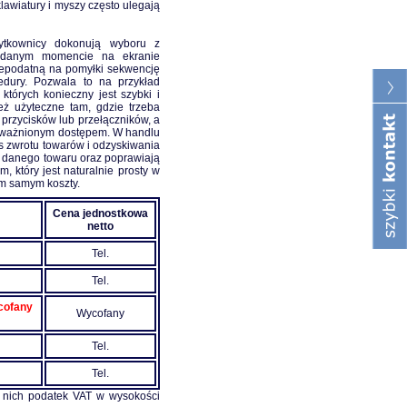
lawiatury i myszy często ulegają
ytkownicy dokonują wyboru z
w danym momencie na ekranie
 niepodatną na pomyłki sekwencję
edury. Pozwala to na przykład
których konieczny jest szybki i
ż użyteczne tam, gdzie trzeba
przycisków lub przełączników, a
poważnionym dostępem. W handlu
s zwrotu towarów i odzyskiwania
t danego towaru oraz poprawiają
m, który jest naturalnie prosty w
ym samym koszty.
Cena jednostkowa
netto
Tel.
Tel.
cofany
Wycofany
Tel.
Tel.
o nich podatek VAT w wysokości