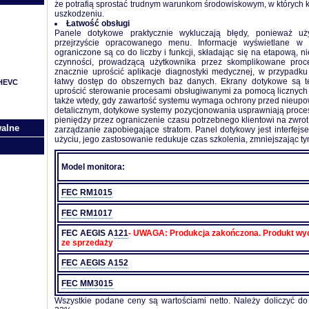
że potrafią sprostać trudnym warunkom środowiskowym, w których k
uszkodzeniu.
Łatwość obsługi
Panele
dotykowe praktycznie wykluczają błędy, ponieważ uż
przejrzyście opracowanego menu. Informacje wyświetlane 
ograniczone są co do liczby i funkcji, składając się na etapową,
czynności, prowadzącą użytkownika przez skomplikowane proc
znacznie uprościć aplikacje diagnostyki medycznej, w przypadku 
łatwy dostęp do obszernych baz danych. Ekrany dotykowe są te
/HEVC
uprościć sterowanie procesami obsługiwanymi za pomocą licznych 
także wtedy, gdy zawartość systemu wymaga ochrony przed nieu
detalicznym, dotykowe systemy pozycjonowania usprawniają proce
pieniędzy przez ograniczenie czasu potrzebnego klientowi na zwro
walne
zarządzanie zapobiegające stratom.
Panel
dotykowy jest interfejse
użyciu, jego zastosowanie redukuje czas szkolenia, zmniejszając t
Model monitora:
FEC RM1015
FEC RM1017
FEC AEGIS A121
- UWAGA: Produkcja zakończona. Produkt wy
ze sprzedaży
FEC AEGIS A152
FEC MM3015
Wszystkie podane ceny są wartościami netto. Należy doliczyć d