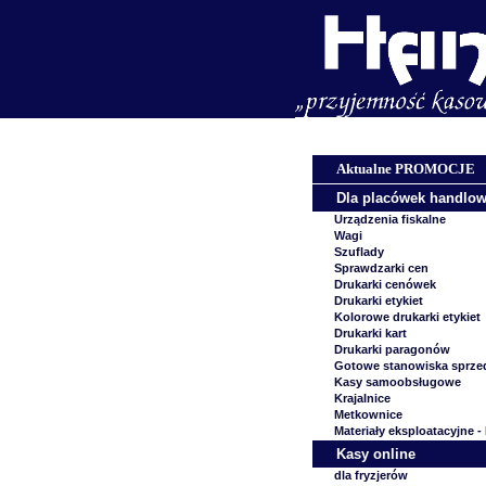
Aktualne PROMOCJE
Dla placówek handlo
Urządzenia fiskalne
Wagi
Szuflady
Sprawdzarki cen
Drukarki cenówek
Drukarki etykiet
Kolorowe drukarki etykiet
Drukarki kart
Drukarki paragonów
Gotowe stanowiska sprze
Kasy samoobsługowe
Krajalnice
Metkownice
Materiały eksploatacyjne -
Kasy online
dla fryzjerów