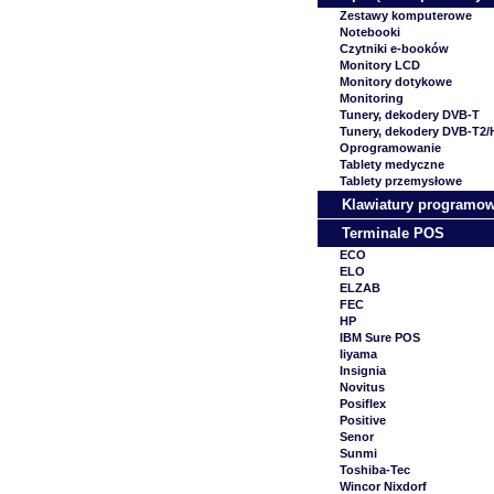
Zestawy komputerowe
Notebooki
Czytniki e-booków
Monitory LCD
Monitory dotykowe
Monitoring
Tunery, dekodery DVB-T
Tunery, dekodery DVB-T2
Oprogramowanie
Tablety medyczne
Tablety przemysłowe
Klawiatury programo
Terminale POS
ECO
ELO
ELZAB
FEC
HP
IBM Sure POS
Iiyama
Insignia
Novitus
Posiflex
Positive
Senor
Sunmi
Toshiba-Tec
Wincor Nixdorf