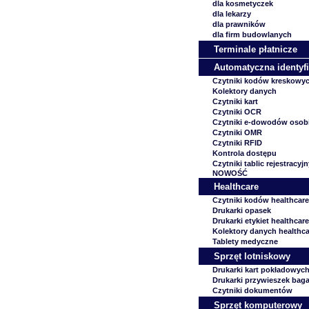
dla kosmetyczek
dla lekarzy
dla prawników
dla firm budowlanych
Terminale płatnicze
Automatyczna identyfi
Czytniki kodów kreskowy
Kolektory danych
Czytniki kart
Czytniki OCR
Czytniki e-dowodów osob
Czytniki OMR
Czytniki RFID
Kontrola dostępu
Czytniki tablic rejestracyj
NOWOŚĆ
Healthcare
Czytniki kodów healthcare
Drukarki opasek
Drukarki etykiet healthcare
Kolektory danych healthca
Tablety medyczne
Sprzęt lotniskowy
Drukarki kart pokładowyc
Drukarki przywieszek ba
Czytniki dokumentów
Sprzęt komputerowy