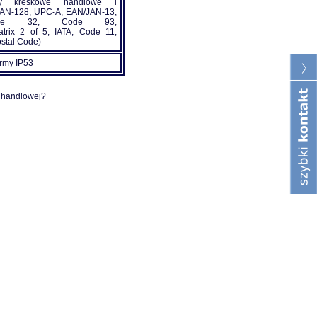
dy kreskowe handlowe i
AN-128, UPC-A, EAN/JAN-13,
Code 32, Code 93,
/Matrix 2 of 5, IATA, Code 11,
stal Code)
ormy IP53
i handlowej?