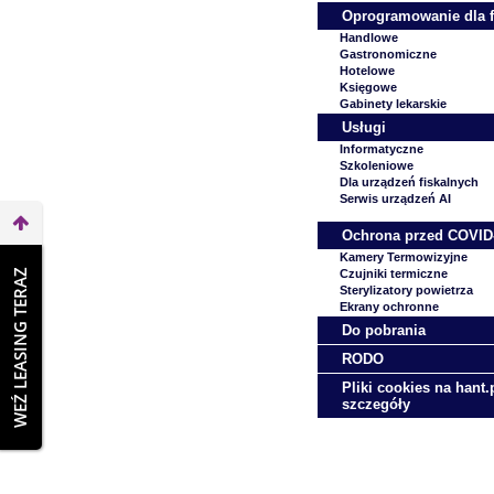
Oprogramowanie dla 
Handlowe
Gastronomiczne
Hotelowe
Księgowe
Gabinety lekarskie
Usługi
Informatyczne
Szkoleniowe
Dla urządzeń fiskalnych
Serwis urządzeń AI
Ochrona przed COVID
Kamery Termowizyjne
WEŹ LEASING TERAZ
Czujniki termiczne
Sterylizatory powietrza
Ekrany ochronne
Do pobrania
RODO
Pliki cookies na hant.p
szczegóły