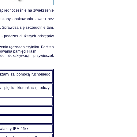
ąc jednocześnie na zwiększenie
j strony opakowania towaru bez
 Sprawdza się szczególnie tam,
ii - podczas dłuższych odstępów
nia ręcznego czytnika. Port ten
owania pamięci Flash.
 dezaktywacji przywieszek
raszany za pomocą ruchomego
w pięciu kierunkach, odczyt
iatury, IBM 46xx