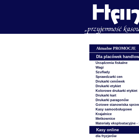
Aktualne PROMOCJE
Dla placówek handlo
Urządzenia fiskalne
Wagi
Szuflady
Sprawdzarki cen
Drukarki cenówek
Drukarki etykiet
Kolorowe drukarki etykiet
Drukarki kart
Drukarki paragonów
Gotowe stanowiska sprze
Kasy samoobsługowe
Krajalnice
Metkownice
Materiały eksploatacyjne -
Kasy online
dla fryzjerów