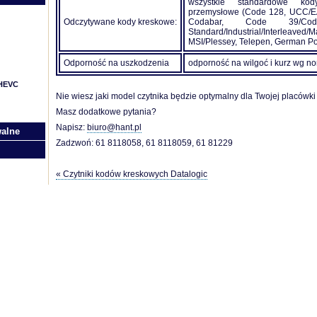
wszystkie standardowe ko
przemysłowe (Code 128, UCC/E
Odczytywane kody kreskowe:
Codabar, Code 39/
Standard/Industrial/Interleaved
MSI/Plessey, Telepen, German Po
Odporność na uszkodzenia
odporność na wilgoć i kurz wg n
/HEVC
Nie wiesz jaki model czytnika będzie optymalny dla Twojej placówk
Masz dodatkowe pytania?
Napisz:
biuro@hant.pl
walne
Zadzwoń: 61 8118058, 61 8118059, 61 81229
« Czytniki kodów kreskowych Datalogic