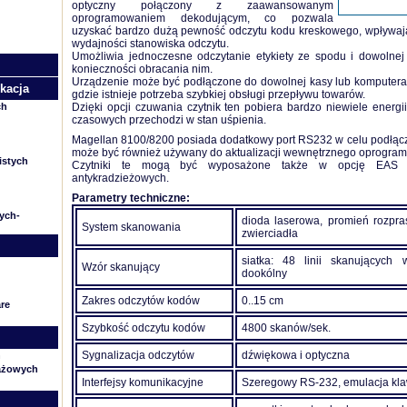
optyczny połączony z zaawansowanym
oprogramowaniem dekodującym, co pozwala
uzyskać bardzo dużą pewność odczytu kodu kreskowego, wpływaj
wydajności stanowiska odczytu.
Umożliwia jednoczesne odczytanie etykiety ze spodu i dowolne
konieczności obracania nim.
Urządzenie może być podłączone do dowolnej kasy lub komputera.
kacja
gdzie istnieje potrzeba szybkiej obsługi przepływu towarów.
ch
Dzięki opcji czuwania czytnik ten pobiera bardzo niewiele energ
czasowych przechodzi w stan uśpienia.
Magellan 8100/8200 posiada dodatkowy port RS232 w celu podłącze
może być również używany do aktualizacji wewnętrznego oprogram
istych
Czytniki te mogą być wyposażone także w opcję EAS do
antykradzieżowych.
Parametry techniczne:
nych-
dioda laserowa, promień rozp
System skanowania
zwierciadła
siatka: 48 linii skanujących 
Wzór skanujący
dookólny
Zakres odczytów kodów
0..15 cm
re
Szybkość odczytu kodów
4800 skanów/sek.
Sygnalizacja odczytów
dźwiękowa i optyczna
h
gażowych
Interfejsy komunikacyjne
Szeregowy RS-232, emulacja klaw