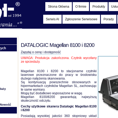
Strona Główna
O firmie
Produkty
Usłu
Serwis AI
Zgłoszenie Serwisowe
Porady
DATALOGIC Magellan 8100 i 8200
wych
Zapytaj o cenę i dostępność
UWAGA: Produkcja zakończona. Czytnik wycofany
ze sprzedaży.
Magellan 8100 i 8200 to stacjonarne czytniki
laserowe przeznaczone do pracy w środowisku
dużego natężenia skanowania.
Są kontynuacją powszechnie stosowanych w
hipermarketach czytników Magellan SL, zachowując
daży
te same wymiary.
Mogą być dodatkowo wyposażone w wagę.
Magellan 8100/8200 gwarantują najwyższą
skuteczność odczytu.
Nowość
Cechy użytkowe skanera Datalogic Magellan 8100
i 8200
Posiadają wysokiej jakości 360 stopniowy układ